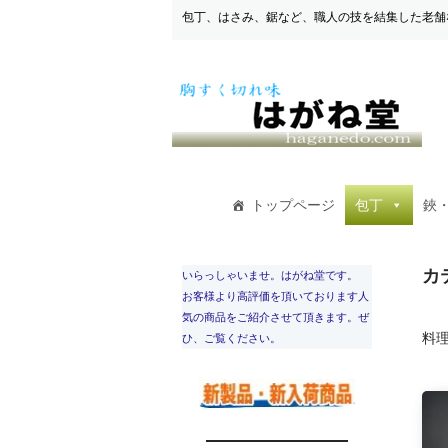
包丁、はさみ、鋸など、職人の技を結集した老舗
トップページ
包丁
鋏
カ
いらっしゃいませ。はがね堂です。
お客様より高評価を頂いております人
気の商品をご紹介させて頂きます。ぜ
料
ひ、ご覧ください。