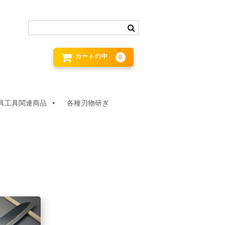
カートの中
0
具工具関連商品
各種刃物研ぎ