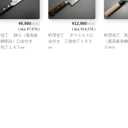
¥6,980
¥12,980
(税別)
(税別)
(
¥7,678 )
(
¥14,278 )
税込
税込
理包丁 静心（最高級
料理包丁 ダマスカス口
料理包丁 黒
本鋼割込）口金付き
金付き 三徳包丁１６５
（最高級青鋼
徳包丁１６５㎜
㎜
０mm