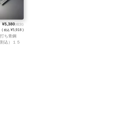
¥5,380
(税別)
(
¥5,918 )
税込
打ち青鋼
割込）１５