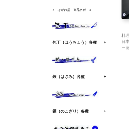
◇　はがね堂　商品各種　◇
料
日
包丁（ほうちょう）各種
+
三
鋏（はさみ）各種
+
鋸（のこぎり）各種
+