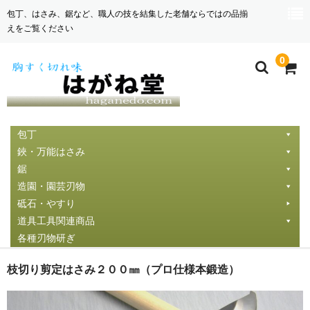
包丁、はさみ、鋸など、職人の技を結集した老舗ならではの品揃
えをご覧ください
0
包丁
鋏・万能はさみ
鋸
造園・園芸刃物
砥石・やすり
道具工具関連商品
各種刃物研ぎ
枝切り剪定はさみ２００㎜（プロ仕様本鍛造）