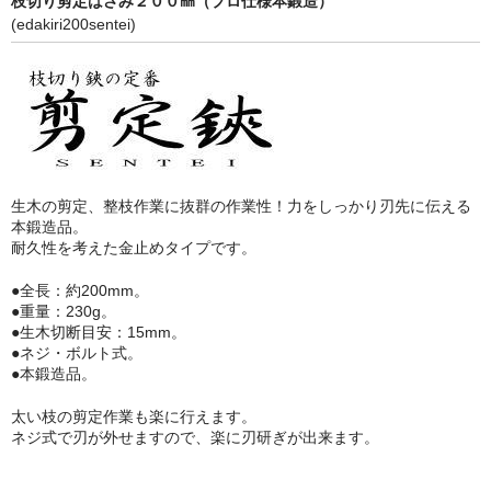
枝切り剪定はさみ２００㎜（プロ仕様本鍛造）
(edakiri200sentei)
生木の剪定、整枝作業に抜群の作業性！力をしっかり刃先に伝える
本鍛造品。
耐久性を考えた金止めタイプです。
●全長：約200mm。
●重量：230g。
●生木切断目安：15mm。
●ネジ・ボルト式。
●本鍛造品。
太い枝の剪定作業も楽に行えます。
ネジ式で刃が外せますので、楽に刃研ぎが出来ます。