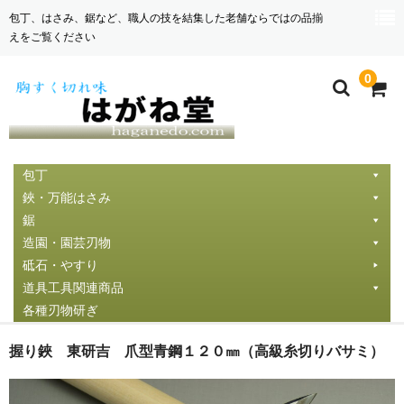
包丁、はさみ、鋸など、職人の技を結集した老舗ならではの品揃
えをご覧ください
0
包丁
鋏・万能はさみ
鋸
造園・園芸刃物
砥石・やすり
道具工具関連商品
各種刃物研ぎ
握り鋏 東研吉 爪型青鋼１２０㎜（高級糸切りバサミ）