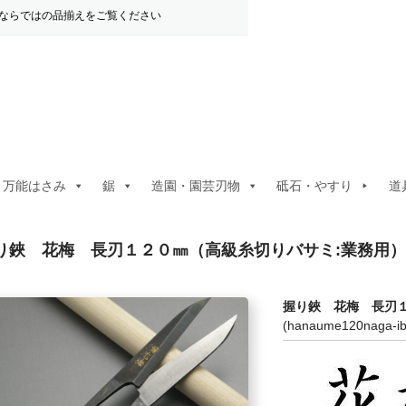
ならではの品揃えをご覧ください
・万能はさみ
鋸
造園・園芸刃物
砥石・やすり
道
り鋏 花梅 長刃１２０㎜（高級糸切りバサミ:業務用）
握り鋏 花梅 長刃
(hanaume120naga-ib