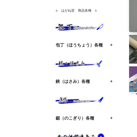
◇　はがね堂　商品各種　◇
包丁（ほうちょう）各種
+
鋏（はさみ）各種
+
鋸（のこぎり）各種
+