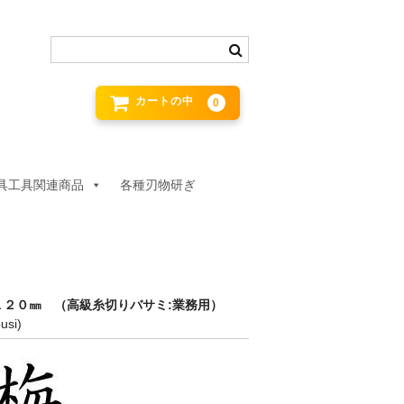
カートの中
0
具工具関連商品
各種刃物研ぎ
１２０㎜ （高級糸切りバサミ:業務用）
usi)