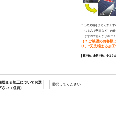
＊刃の先端をまるく加工す
  つまんで切るなど）の
  ますのであらかじめご
（＊ご希望のお客様
り、”刃先端まる加工
握り鋏、糸切り鋏、小はさ
先端まる加工についてお選
下さい（必須）