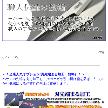
＊写真
はイメージです。
＜＊当店人気オプション(刃先端まる加工：無料）＊＞
ハサミの先端を丸く加工し、指のケガや引っ掛け傷を防ぎ、引っ掛
かり低減による作業性の向上に貢献します。