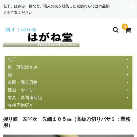
包丁、はさみ、鋸など、職人の技を結集した老舗ならではの品揃
えをご覧ください
0
包丁
鋏・万能はさみ
鋸
造園・園芸刃物
砥石・やすり
道具工具関連商品
各種刃物研ぎ
握り鋏 左平次 先細１０５㎜（高級糸切りバサミ：業務
用）