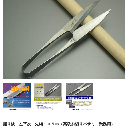
握り鋏 左平次 先細１０５㎜（高級糸切りバサミ：業務用）