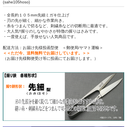
(sahe105hoso)
・全長約１０５mm先細ミガキ仕上げ
・刃の先が細く、細かな作業向き。
・糸をつまんで切るなど、刺繍糸などの切断用に最適です。
・大人気!!握りのしなやかさが特徴の握りはさみです。
・一度使えば、手放せない人気商品です。
配送方法：お届け先様投函型便 ＜郵便局/ヤマト運輸＞
＜＜ただ今、送料無料でお届けしています。＞＞
（お届け先様郵便受け等に投函にてお届けします。）
商品の詳細と特長