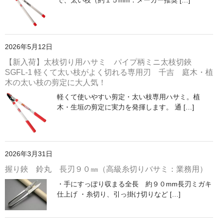
2026年5月12日
【新入荷】太枝切り用ハサミ パイプ柄ミニ太枝切鋏
SGFL-1 軽くて太い枝がよく切れる専用刃 千吉 庭木・植
木の太い枝の剪定に大人気！
軽くて使いやすい剪定・太い枝専用ハサミ。植
木・生垣の剪定に実力を発揮します。 通 […]
2026年3月31日
握り鋏 鈴丸 長刃９０㎜（高級糸切りバサミ：業務用）
・手にすっぽり収まる全長 約９０mm長刃ミガキ
仕上げ ・糸切り、引っ掛け切りなど […]