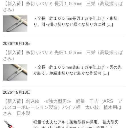
【新入荷】糸切りバサミ 長刃１０５㎜ 三栄（高級握りば
さみ）
・全長 約１０５mm長刃ミガキ仕上げ ・糸切
り、引っ掛け切りなど様々な切り方に対 […]
2026年6月10日
【新入荷】糸切りバサミ 先細１０５㎜ 三栄（高級握りば
さみ）
・全長 約１０５mm先細ミガキ仕上げ ・刃の先
が細く、刺繍糸切りなど細かな作業向 […]
2026年5月13日
【新入荷】刈込鋏 ≪強力型刃≫ 軽量 千吉（ARS ア
ルスコーポレーション製造）パイプ柄 太い枝、植木用は
さみ 日本製
軽量で丈夫なアルミ製角型柄を採用。 強力型刃
で、太い枝（約１５mm：メーカー推奨 […]