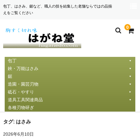
包丁、はさみ、鋸など、職人の技を結集した老舗ならではの品揃
えをご覧ください
0
包丁
鋏・万能はさみ
鋸
造園・園芸刃物
砥石・やすり
道具工具関連商品
各種刃物研ぎ
タグ:
はさみ
2026年6月10日