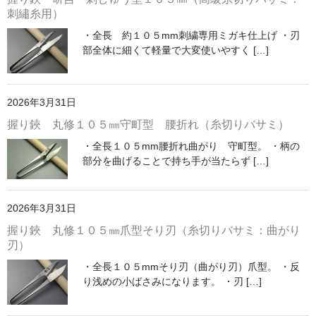
刺繡糸用）
・全長 約１０５mm刺繍専用ミガキ仕上げ ・刃
部全体に細くて軽量で大変使いやすく […]
2026年3月31日
握り鋏 丸修１０５㎜守町型 腰折れ（糸切りバサミ）
・全長１０５mm腰折れ曲がり 守町型。 ・柄の
部分を曲げることで持ち手が当たらず […]
2026年3月31日
握り鋏 丸修１０５㎜爪型そり刃（糸切りバサミ：曲がり
刃）
・全長１０５mmそり刃（曲がり刃）爪型。 ・反
り浅めの小ばさみになります。 ・刃 […]